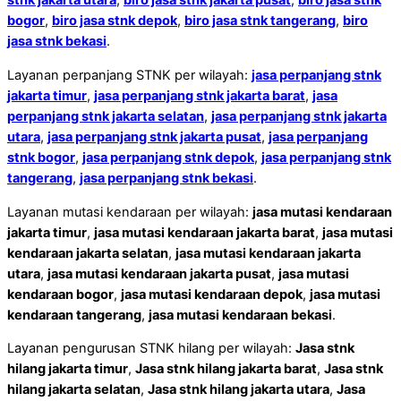
stnk jakarta utara
,
biro jasa stnk jakarta pusat
,
biro jasa stnk
bogor
,
biro jasa stnk depok
,
biro jasa stnk tangerang
,
biro
jasa stnk bekasi
.
Layanan perpanjang STNK per wilayah:
jasa perpanjang stnk
jakarta timur
,
jasa perpanjang stnk jakarta barat
,
jasa
perpanjang stnk jakarta selatan
,
jasa perpanjang stnk jakarta
utara
,
jasa perpanjang stnk jakarta pusat
,
jasa perpanjang
stnk bogor
,
jasa perpanjang stnk depok
,
jasa perpanjang stnk
tangerang
,
jasa perpanjang stnk bekasi
.
Layanan mutasi kendaraan per wilayah:
jasa mutasi kendaraan
jakarta timur
,
jasa mutasi kendaraan jakarta barat
,
jasa mutasi
kendaraan jakarta selatan
,
jasa mutasi kendaraan jakarta
utara
,
jasa mutasi kendaraan jakarta pusat
,
jasa mutasi
kendaraan bogor
,
jasa mutasi kendaraan depok
,
jasa mutasi
kendaraan tangerang
,
jasa mutasi kendaraan bekasi
.
Layanan pengurusan STNK hilang per wilayah:
Jasa stnk
hilang jakarta timur
,
Jasa stnk hilang jakarta barat
,
Jasa stnk
hilang jakarta selatan
,
Jasa stnk hilang jakarta utara
,
Jasa