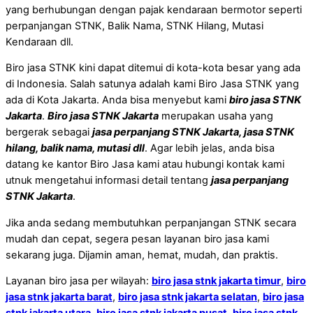
yang berhubungan dengan pajak kendaraan bermotor seperti
perpanjangan STNK, Balik Nama, STNK Hilang, Mutasi
Kendaraan dll.
Biro jasa STNK kini dapat ditemui di kota-kota besar yang ada
di Indonesia. Salah satunya adalah kami Biro Jasa STNK yang
ada di Kota Jakarta. Anda bisa menyebut kami
biro jasa STNK
Jakarta
.
Biro jasa STNK Jakarta
merupakan usaha yang
bergerak sebagai
jasa perpanjang STNK Jakarta, jasa STNK
hilang, balik nama, mutasi dll
. Agar lebih jelas, anda bisa
datang ke kantor Biro Jasa kami atau hubungi kontak kami
utnuk mengetahui informasi detail tentang
jasa perpanjang
STNK Jakarta
.
Jika anda sedang membutuhkan perpanjangan STNK secara
mudah dan cepat, segera pesan layanan biro jasa kami
sekarang juga. Dijamin aman, hemat, mudah, dan praktis.
Layanan biro jasa per wilayah:
biro jasa stnk jakarta timur
,
biro
jasa stnk jakarta barat
,
biro jasa stnk jakarta selatan
,
biro jasa