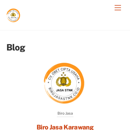
Skip
Men
to
content
Blog
Biro Jasa
Biro Jasa Karawang