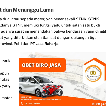
et dan Menunggu Lama
a dua, atau sepeda motor, yah benar sekali STNK.
STNK
danya STNK memiliki fungsi yaitu untuk salah satu bukti
 adanya surat ini menandakan bahwa kendaraan yang dimili
at yang diterbitkan oleh Samsat dengan dukungan tiga
ovinsi, Polri dan
PT Jasa Raharja
.
 untuk
napun
ntitas
s yang
 motor,