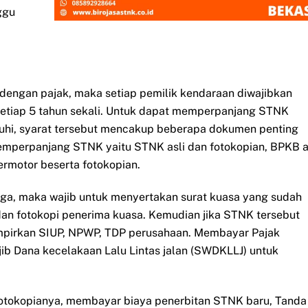
ggu
dengan pajak, maka setiap pemilik kendaraan diwajibkan
etiap 5 tahun sekali. Untuk dapat memperpanjang STNK
nuhi, syarat tersebut mencakup beberapa dokumen penting
emperpanjang STNK yaitu STNK asli dan fotokopian, BPKB a
ermotor beserta fotokopian.
iga, maka wajib untuk menyertakan surat kuasa yang sudah
an fotokopi penerima kuasa. Kemudian jika STNK tersebut
mpirkan SIUP, NPWP, TDP perusahaan. Membayar Pajak
b Dana kecelakaan Lalu Lintas jalan (SWDKLLJ) untuk
fotokopianya, membayar biaya penerbitan STNK baru, Tanda