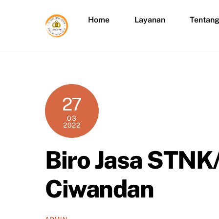
Skip
to
Home
Layanan
Tentan
content
27
03
2022
Biro Jasa STNK
Ciwandan