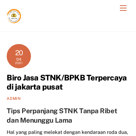
Skip
Men
to
content
20
04
2021
Biro Jasa STNK/BPKB Terpercaya
di jakarta pusat
ADMIN
Tips Perpanjang STNK Tanpa Ribet
dan Menunggu Lama
Hal yang paling melekat dengan kendaraan roda dua,