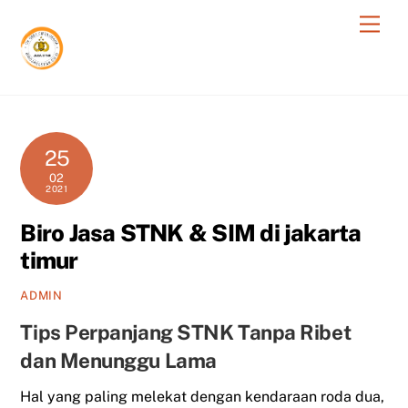
Skip
Men
to
content
25
02
2021
Biro Jasa STNK & SIM di jakarta
timur
ADMIN
Tips Perpanjang STNK Tanpa Ribet
dan Menunggu Lama
Hal yang paling melekat dengan kendaraan roda dua,