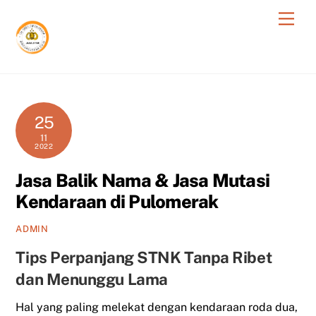
Skip
Men
to
content
25
11
2022
Jasa Balik Nama & Jasa Mutasi
Kendaraan di Pulomerak
ADMIN
Tips Perpanjang STNK Tanpa Ribet
dan Menunggu Lama
Hal yang paling melekat dengan kendaraan roda dua,