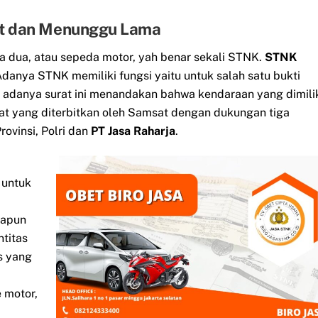
et dan Menunggu Lama
a dua, atau sepeda motor, yah benar sekali STNK.
STNK
danya STNK memiliki fungsi yaitu untuk salah satu bukti
 adanya surat ini menandakan bahwa kendaraan yang dimili
at yang diterbitkan oleh Samsat dengan dukungan tiga
ovinsi, Polri dan
PT Jasa Raharja
.
 untuk
napun
ntitas
s yang
 motor,