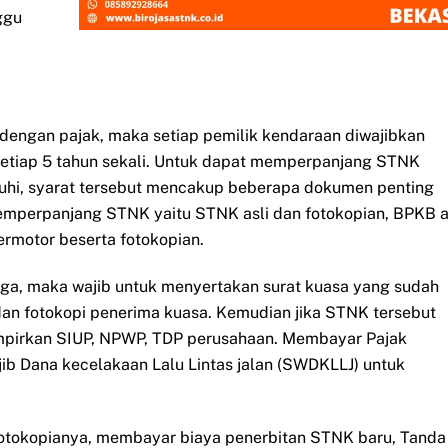
ggu
dengan pajak, maka setiap pemilik kendaraan diwajibkan
etiap 5 tahun sekali. Untuk dapat memperpanjang STNK
nuhi, syarat tersebut mencakup beberapa dokumen penting
emperpanjang STNK yaitu STNK asli dan fotokopian, BPKB a
ermotor beserta fotokopian.
iga, maka wajib untuk menyertakan surat kuasa yang sudah
an fotokopi penerima kuasa. Kemudian jika STNK tersebut
mpirkan SIUP, NPWP, TDP perusahaan. Membayar Pajak
b Dana kecelakaan Lalu Lintas jalan (SWDKLLJ) untuk
fotokopianya, membayar biaya penerbitan STNK baru, Tanda