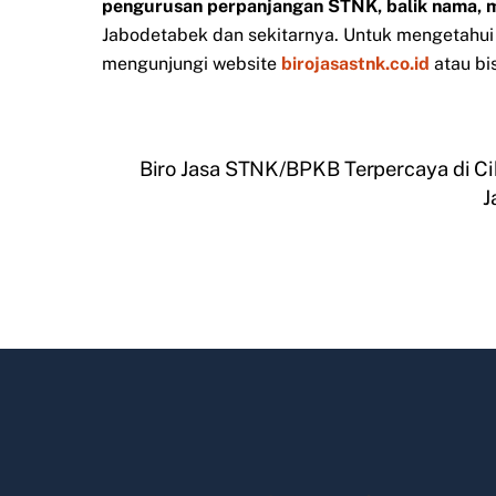
pengurusan perpanjangan STNK, balik nama, 
Jabodetabek dan sekitarnya. Untuk mengetahui i
mengunjungi website
birojasastnk.co.id
atau bi
Biro Jasa STNK/BPKB Terpercaya di C
J