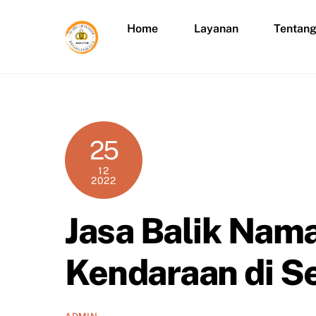
Skip
to
Home
Layanan
Tentan
content
25
12
2022
Jasa Balik Nama
Kendaraan di S