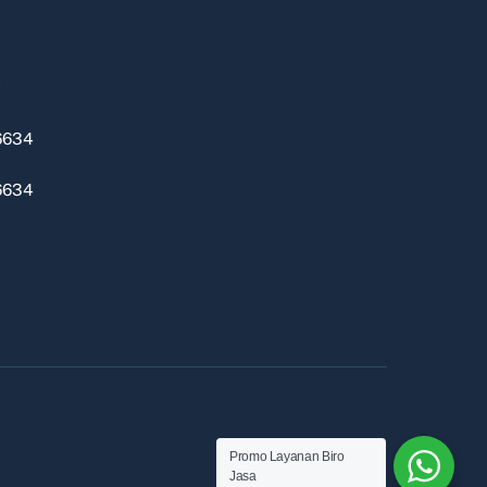
k
6634
6634
Promo Layanan Biro
Jasa