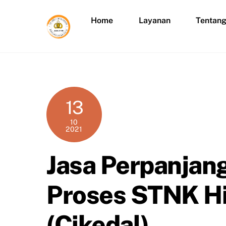
Skip
to
Home
Layanan
Tentan
content
13
10
2021
Jasa Perpanjan
Proses STNK Hi
(Cikedal)