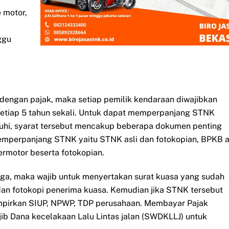
 motor,
ggu
dengan pajak, maka setiap pemilik kendaraan diwajibkan
etiap 5 tahun sekali. Untuk dapat memperpanjang STNK
nuhi, syarat tersebut mencakup beberapa dokumen penting
emperpanjang STNK yaitu STNK asli dan fotokopian, BPKB a
ermotor beserta fotokopian.
iga, maka wajib untuk menyertakan surat kuasa yang sudah
an fotokopi penerima kuasa. Kemudian jika STNK tersebut
mpirkan SIUP, NPWP, TDP perusahaan. Membayar Pajak
b Dana kecelakaan Lalu Lintas jalan (SWDKLLJ) untuk