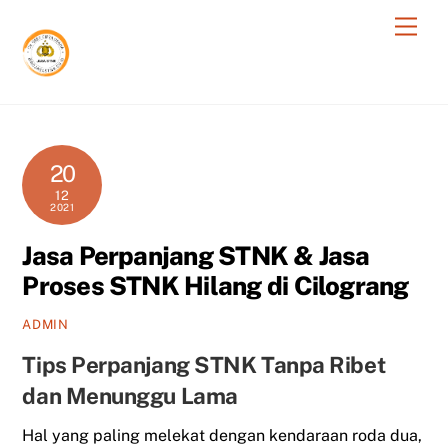
Skip
Men
to
content
20
12
2021
Jasa Perpanjang STNK & Jasa
Proses STNK Hilang di Cilograng
ADMIN
Tips Perpanjang STNK Tanpa Ribet
dan Menunggu Lama
Hal yang paling melekat dengan kendaraan roda dua,