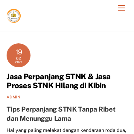
Skip
Men
to
content
19
02
2021
Jasa Perpanjang STNK & Jasa
Proses STNK Hilang di Kibin
ADMIN
Tips Perpanjang STNK Tanpa Ribet
dan Menunggu Lama
Hal yang paling melekat dengan kendaraan roda dua,