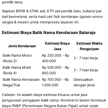
pemilik lama.
Siapkan BPKB & STNK asli, KTP asli pemilik baru, kuitansi jual
beli bermeterai, serta hasil cek fisik kendaraan (gesek nomor
rangka & mesin) untuk memproses layanan ini.
Estimasi Biaya Balik Nama Kendaraan Balaraja
Estimasi Biaya
Estimasi Waktu
Jenis Kendaraan
Jasa
Pengerjaan
Balik Nama Motor
Rp 250.000 - Rp
3 - 7 Hari Kerja
(Roda 2)
400.000
Balik Nama Mobil
Rp 500.000 - Rp
3 - 7 Hari Kerja
(Roda 4)
800.000
Balik Nama Kendaraan
Rp 700.000 - Rp
Disesuaikan
Niaga/Truk
1.000.000
dengan jenis
Catatan: Ini adalah biaya estimasi khusus untuk jasa
pengurusan pengajuan balik nama. Nominal ini belum termasuk
biaya PNBP (Penerimaan Negara Bukan Pajak) untuk cetak