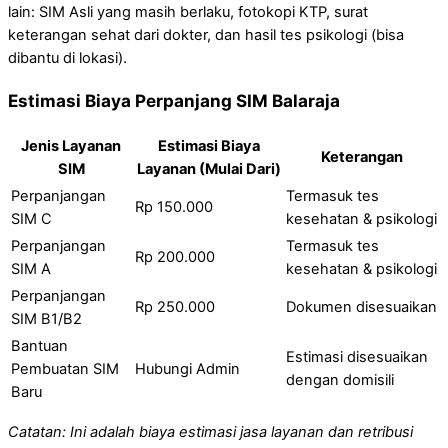
lain: SIM Asli yang masih berlaku, fotokopi KTP, surat
keterangan sehat dari dokter, dan hasil tes psikologi (bisa
dibantu di lokasi).
Estimasi Biaya Perpanjang SIM Balaraja
Jenis Layanan
Estimasi Biaya
Keterangan
SIM
Layanan (Mulai Dari)
Perpanjangan
Termasuk tes
Rp 150.000
SIM C
kesehatan & psikologi
Perpanjangan
Termasuk tes
Rp 200.000
SIM A
kesehatan & psikologi
Perpanjangan
Rp 250.000
Dokumen disesuaikan
SIM B1/B2
Bantuan
Estimasi disesuaikan
Pembuatan SIM
Hubungi Admin
dengan domisili
Baru
Catatan: Ini adalah biaya estimasi jasa layanan dan retribusi