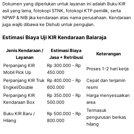
Dokumen yang diperlukan untuk layanan ini adalah Buku KIR
asli yang lama, fotokopi STNK, fotokopi KTP pemilik, serta
NPWP & NIB jika kendaraan atas nama perusahaan. Kendaraan
juga wajib dibawa ke Dishub untuk pengujian.
Estimasi Biaya Uji KIR Kendaraan Balaraja
Jenis Kendaraan /
Estimasi Biaya
Keterangan
Layanan
Jasa + Retribusi
Perpanjang KIR
Rp 300.000 - Rp
Proses 1-2 hari kerja
Mobil Pick Up
450.000
Perpanjang KIR Truk
Rp 400.000 - Rp
Cepat dan terjamin
Engkel/Double
600.000
resmi
Perpanjang KIR
Rp 350.000 - Rp
Harga menyesuaikan
Kendaraan Box
500.000
area
Termasuk
Buku KIR Baru /
Rp 500.000 - Rp
pengurusan berkas
Hilang
800.000
hilang