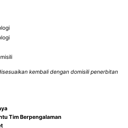
logi
logi
isili
 disesuaikan kembali dengan domisili penerbitan
aya
ntu Tim Berpengalaman
et