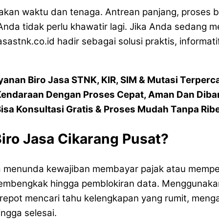
akan waktu dan tenaga. Antrean panjang, proses b
a tidak perlu khawatir lagi. Jika Anda sedang men
asastnk.co.id hadir sebagai solusi praktis, informa
yanan Biro Jasa STNK, KIR, SIM & Mutasi Terperc
Kendaraan Dengan Proses Cepat, Aman Dan Diba
isa Konsultasi Gratis & Proses Mudah Tanpa Rib
o Jasa Cikarang Pusat?
kita menunda kewajiban membayar pajak atau memp
mbengkak hingga pemblokiran data. Menggunakan l
epot mencari tahu kelengkapan yang rumit, mengamb
ngga selesai.