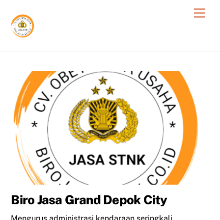
Skip
Men
to
content
Biro Jasa Grand Depok City
Mengurus administrasi kendaraan seringkali