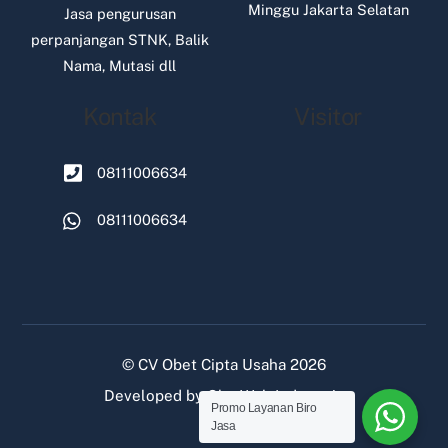
Minggu Jakarta Selatan
Jasa pengurusan
perpanjangan STNK, Balik
Nama, Mutasi dll
Kontak
Visitor
08111006634
08111006634
©
CV Obet Cipta Usaha
2026
Developed by
Oke Web Indonesia
Promo Layanan Biro
Jasa