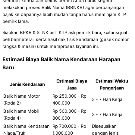
Membeli kendaraan bekas berarti Anda harus segera
melakukan proses Balik Nama (BBNKB) agar perpanjangan
pajak ke depannya lebih mudah tanpa harus meminjam KTP
pemilik lama.
Siapkan BPKB & STNK asli, KTP asli pemilik baru, kuitansi jual
beli bermeterai, serta hasil cek fisik kendaraan (gesek nomor
rangka & mesin) untuk memproses layanan ini.
Estimasi Biaya Balik Nama Kendaraan Harapan
Baru
Estimasi Biaya
Estimasi Waktu
Jenis Kendaraan
Jasa
Pengerjaan
Balik Nama Motor
Rp 250.000 - Rp
3 - 7 Hari Kerja
(Roda 2)
400.000
Balik Nama Mobil
Rp 500.000 - Rp
3 - 7 Hari Kerja
(Roda 4)
800.000
Balik Nama Kendaraan
Rp 700.000 - Rp
Disesuaikan
Niaga/Truk
1.000.000
dengan jenis