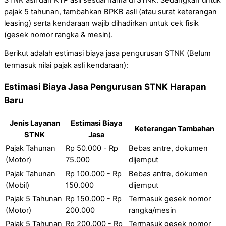
pajak 5 tahunan, tambahkan BPKB asli (atau surat keterangan
leasing) serta kendaraan wajib dihadirkan untuk cek fisik
(gesek nomor rangka & mesin).
Berikut adalah estimasi biaya jasa pengurusan STNK (Belum
termasuk nilai pajak asli kendaraan):
Estimasi Biaya Jasa Pengurusan STNK Harapan
Baru
Jenis Layanan
Estimasi Biaya
Keterangan Tambahan
STNK
Jasa
Pajak Tahunan
Rp 50.000 - Rp
Bebas antre, dokumen
(Motor)
75.000
dijemput
Pajak Tahunan
Rp 100.000 - Rp
Bebas antre, dokumen
(Mobil)
150.000
dijemput
Pajak 5 Tahunan
Rp 150.000 - Rp
Termasuk gesek nomor
(Motor)
200.000
rangka/mesin
Pajak 5 Tahunan
Rp 200.000 - Rp
Termasuk gesek nomor