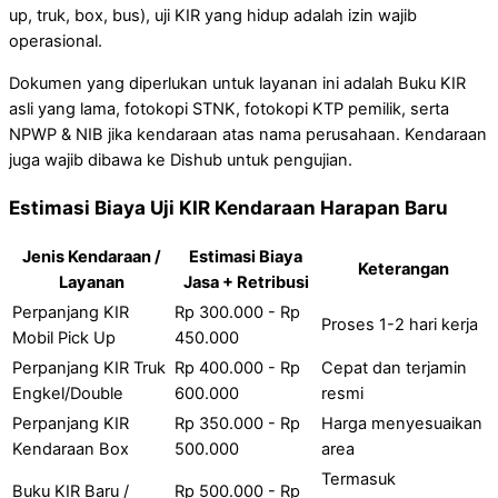
up, truk, box, bus), uji KIR yang hidup adalah izin wajib
operasional.
Dokumen yang diperlukan untuk layanan ini adalah Buku KIR
asli yang lama, fotokopi STNK, fotokopi KTP pemilik, serta
NPWP & NIB jika kendaraan atas nama perusahaan. Kendaraan
juga wajib dibawa ke Dishub untuk pengujian.
Estimasi Biaya Uji KIR Kendaraan Harapan Baru
Jenis Kendaraan /
Estimasi Biaya
Keterangan
Layanan
Jasa + Retribusi
Perpanjang KIR
Rp 300.000 - Rp
Proses 1-2 hari kerja
Mobil Pick Up
450.000
Perpanjang KIR Truk
Rp 400.000 - Rp
Cepat dan terjamin
Engkel/Double
600.000
resmi
Perpanjang KIR
Rp 350.000 - Rp
Harga menyesuaikan
Kendaraan Box
500.000
area
Termasuk
Buku KIR Baru /
Rp 500.000 - Rp