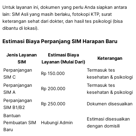
Untuk layanan ini, dokumen yang perlu Anda siapkan antara
lain: SIM Asli yang masih berlaku, fotokopi KTP, surat
keterangan sehat dari dokter, dan hasil tes psikologi (bisa
dibantu di lokasi).
Estimasi Biaya Perpanjang SIM Harapan Baru
Jenis Layanan
Estimasi Biaya
Keterangan
SIM
Layanan (Mulai Dari)
Perpanjangan
Termasuk tes
Rp 150.000
SIM C
kesehatan & psikologi
Perpanjangan
Termasuk tes
Rp 200.000
SIM A
kesehatan & psikologi
Perpanjangan
Rp 250.000
Dokumen disesuaikan
SIM B1/B2
Bantuan
Estimasi disesuaikan
Pembuatan SIM
Hubungi Admin
dengan domisili
Baru