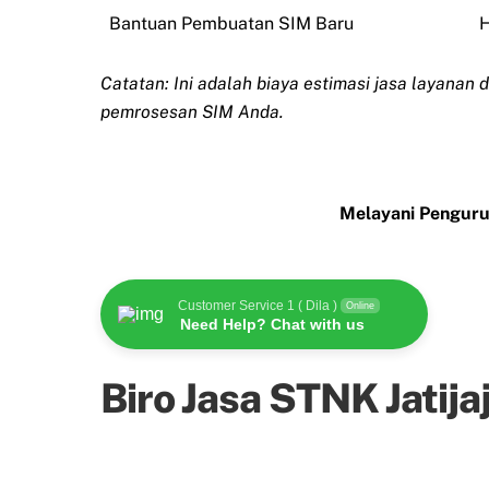
Bantuan Pembuatan SIM Baru
H
Catatan: Ini adalah biaya estimasi jasa layanan 
pemrosesan SIM Anda.
Melayani Penguru
Customer Service 1 ( Dila )
Online
Need Help? Chat with us
Biro Jasa STNK Jatija