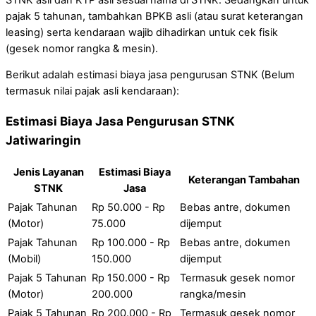
pajak 5 tahunan, tambahkan BPKB asli (atau surat keterangan
leasing) serta kendaraan wajib dihadirkan untuk cek fisik
(gesek nomor rangka & mesin).
Berikut adalah estimasi biaya jasa pengurusan STNK (Belum
termasuk nilai pajak asli kendaraan):
Estimasi Biaya Jasa Pengurusan STNK
Jatiwaringin
Jenis Layanan
Estimasi Biaya
Keterangan Tambahan
STNK
Jasa
Pajak Tahunan
Rp 50.000 - Rp
Bebas antre, dokumen
(Motor)
75.000
dijemput
Pajak Tahunan
Rp 100.000 - Rp
Bebas antre, dokumen
(Mobil)
150.000
dijemput
Pajak 5 Tahunan
Rp 150.000 - Rp
Termasuk gesek nomor
(Motor)
200.000
rangka/mesin
Pajak 5 Tahunan
Rp 200.000 - Rp
Termasuk gesek nomor