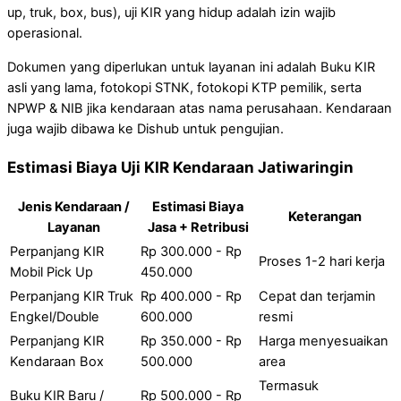
up, truk, box, bus), uji KIR yang hidup adalah izin wajib
operasional.
Dokumen yang diperlukan untuk layanan ini adalah Buku KIR
asli yang lama, fotokopi STNK, fotokopi KTP pemilik, serta
NPWP & NIB jika kendaraan atas nama perusahaan. Kendaraan
juga wajib dibawa ke Dishub untuk pengujian.
Estimasi Biaya Uji KIR Kendaraan Jatiwaringin
Jenis Kendaraan /
Estimasi Biaya
Keterangan
Layanan
Jasa + Retribusi
Perpanjang KIR
Rp 300.000 - Rp
Proses 1-2 hari kerja
Mobil Pick Up
450.000
Perpanjang KIR Truk
Rp 400.000 - Rp
Cepat dan terjamin
Engkel/Double
600.000
resmi
Perpanjang KIR
Rp 350.000 - Rp
Harga menyesuaikan
Kendaraan Box
500.000
area
Termasuk
Buku KIR Baru /
Rp 500.000 - Rp