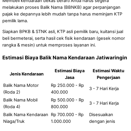
Membeli kendaraan bekas berarti Anda harus segera
melakukan proses Balik Nama (BBNKB) agar perpanjangan
pajak ke depannya lebih mudah tanpa harus meminjam KTP
pemilik lama.
Siapkan BPKB & STNK asli, KTP asli pemilik baru, kuitansi jual
beli bermeterai, serta hasil cek fisik kendaraan (gesek nomor
rangka & mesin) untuk memproses layanan ini.
Estimasi Biaya Balik Nama Kendaraan Jatiwaringin
Estimasi Biaya
Estimasi Waktu
Jenis Kendaraan
Jasa
Pengerjaan
Balik Nama Motor
Rp 250.000 - Rp
3 - 7 Hari Kerja
(Roda 2)
400.000
Balik Nama Mobil
Rp 500.000 - Rp
3 - 7 Hari Kerja
(Roda 4)
800.000
Balik Nama Kendaraan
Rp 700.000 - Rp
Disesuaikan
Niaga/Truk
1.000.000
dengan jenis