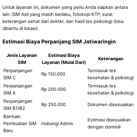
Untuk layanan ini, dokumen yang perlu Anda siapkan antara
lain: SIM Asli yang masih berlaku, fotokopi KTP, surat
keterangan sehat dari dokter, dan hasil tes psikologi (bisa
dibantu di lokasi).
Estimasi Biaya Perpanjang SIM Jatiwaringin
Jenis Layanan
Estimasi Biaya
Keterangan
SIM
Layanan (Mulai Dari)
Perpanjangan
Termasuk tes
Rp 150.000
SIM C
kesehatan & psikologi
Perpanjangan
Termasuk tes
Rp 200.000
SIM A
kesehatan & psikologi
Perpanjangan
Rp 250.000
Dokumen disesuaikan
SIM B1/B2
Bantuan
Estimasi disesuaikan
Pembuatan SIM
Hubungi Admin
dengan domisili
Baru