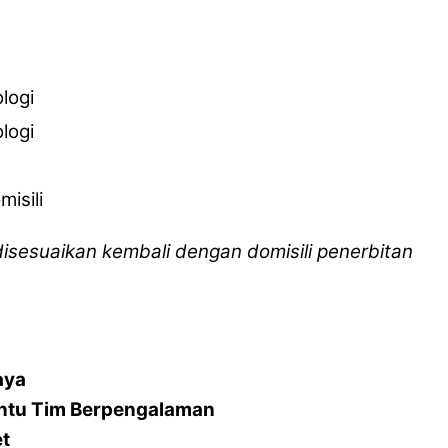
logi
logi
isili
 disesuaikan kembali dengan domisili penerbitan
aya
ntu Tim Berpengalaman
et