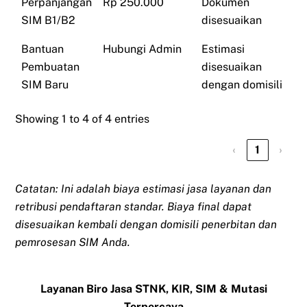
Perpanjangan
Rp 250.000
Dokumen
SIM B1/B2
disesuaikan
Bantuan
Hubungi Admin
Estimasi
Pembuatan
disesuaikan
SIM Baru
dengan domisili
Showing 1 to 4 of 4 entries
‹
1
›
Catatan: Ini adalah biaya estimasi jasa layanan dan
retribusi pendaftaran standar. Biaya final dapat
disesuaikan kembali dengan domisili penerbitan dan
pemrosesan SIM Anda.
Layanan Biro Jasa STNK, KIR, SIM & Mutasi
Terpercaya