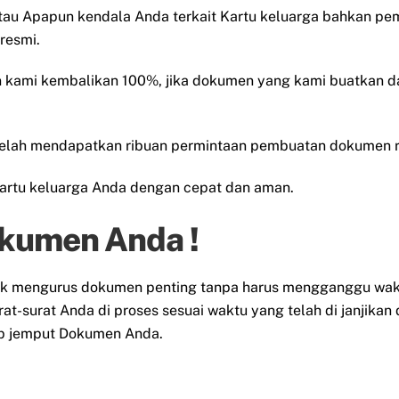
au Apapun kendala Anda terkait Kartu keluarga bahkan pem
resmi.
kami kembalikan 100%, jika dokumen yang kami buatkan dan
n telah mendapatkan ribuan permintaan pembuatan dokumen r
kartu keluarga Anda dengan cepat dan aman.
kumen Anda !
k mengurus dokumen penting tanpa harus mengganggu waktu
t-surat Anda di proses sesuai waktu yang telah di janjikan
ap jemput Dokumen Anda.