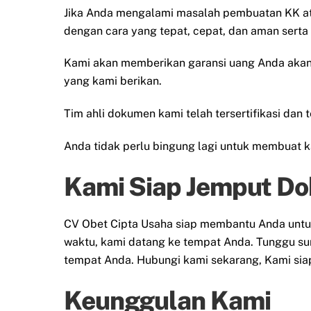
Jika Anda mengalami masalah pembuatan KK at
dengan cara yang tepat, cepat, dan aman serta 
Kami akan memberikan garansi uang Anda akan 
yang kami berikan.
Tim ahli dokumen kami telah tersertifikasi da
Anda tidak perlu bingung lagi untuk membuat 
Kami Siap Jemput Do
CV Obet Cipta Usaha siap membantu Anda untu
waktu, kami datang ke tempat Anda. Tunggu sura
tempat Anda. Hubungi kami sekarang, Kami si
Keunggulan Kami