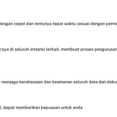
ngan cepat dan tentunya tepat waktu sesuai dengan perm
ercaya di seluruh instansi terkait, membuat proses penguru
 menjaga kerahasiaan dan keamanan seluruh data dan dok
el, dapat memberikan kepuasan untuk anda