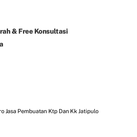
ah & Free Konsultasi
a
ro Jasa Pembuatan Ktp Dan Kk Jatipulo