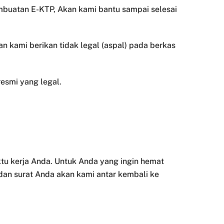
buatan E-KTP, Akan kami bantu sampai selesai
 kami berikan tidak legal (aspal) pada berkas
esmi yang legal.
 kerja Anda. Untuk Anda yang ingin hemat
 dan surat Anda akan kami antar kembali ke