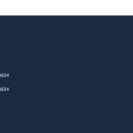
k
6634
6634