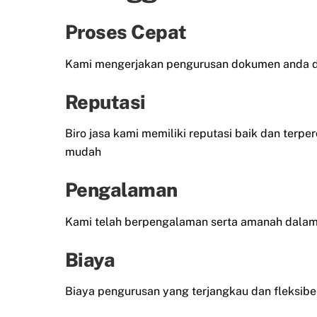
Proses Cepat
Kami mengerjakan pengurusan dokumen anda de
Reputasi
Biro jasa kami memiliki reputasi baik dan terp
mudah
Pengalaman
Kami telah berpengalaman serta amanah dalam
Biaya
Biaya pengurusan yang terjangkau dan fleksib