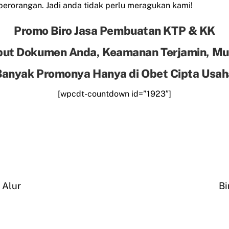
erorangan. Jadi anda tidak perlu meragukan kami!
Promo Biro Jasa Pembuatan KTP & KK
put Dokumen Anda, Keamanan Terjamin, Mur
Banyak Promonya Hanya di Obet Cipta Usah
[wpcdt-countdown id=”1923″]
 Alur
Bi