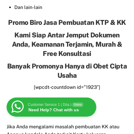
Dan lain-lain
Promo Biro Jasa Pembuatan KTP & KK
Kami Siap Antar Jemput Dokumen
Anda, Keamanan Terjamin, Murah &
Free Konsultasi
Banyak Promonya Hanya di Obet Cipta
Usaha
[wpcdt-countdown id=”1923″]
Customer Service 1 ( Dila )
Online
Need Help? Chat with us
Jika Anda mengalami masalah pembuatan KK atau