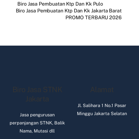
Biro Jasa Pembuatan Ktp Dan Kk Pulo
Biro Jasa Pembuatan Ktp Dan Kk Jakarta Barat
PROMO TERBARU 2026
Biro Jasa STNK
Alamat
Jakarta
Jl. Salihara 1 No.1 Pasar
Minggu Jakarta Selatan
Jasa pengurusan
perpanjangan STNK, Balik
Nama, Mutasi dll