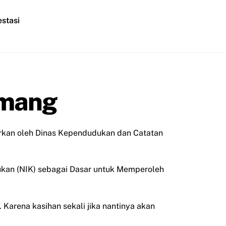
stasi
omang
arkan oleh Dinas Kependudukan dan Catatan
ukan (NIK) sebagai Dasar untuk Memperoleh
Karena kasihan sekali jika nantinya akan