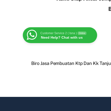
Customer Service 2 ( Isna )
Online
Need Help? Chat with us
Biro Jasa Pembuatan Ktp Dan Kk Tanj