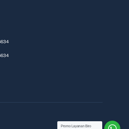
k
6634
6634
Promo Layanan Biro