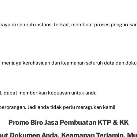
ercaya di seluruh instansi terkait, membuat proses penguru
 menjaga kerahasiaan dan keamanan seluruh data dan dok
el, dapat memberikan kepuasan untuk anda
erorangan. Jadi anda tidak perlu meragukan kami!
Promo Biro Jasa Pembuatan KTP & KK
put Dokumen Anda, Keamanan Terjamin, Mur