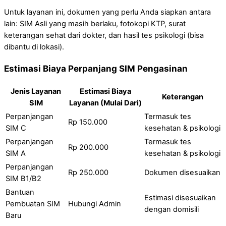
Untuk layanan ini, dokumen yang perlu Anda siapkan antara
lain: SIM Asli yang masih berlaku, fotokopi KTP, surat
keterangan sehat dari dokter, dan hasil tes psikologi (bisa
dibantu di lokasi).
Estimasi Biaya Perpanjang SIM Pengasinan
Jenis Layanan
Estimasi Biaya
Keterangan
SIM
Layanan (Mulai Dari)
Perpanjangan
Termasuk tes
Rp 150.000
SIM C
kesehatan & psikologi
Perpanjangan
Termasuk tes
Rp 200.000
SIM A
kesehatan & psikologi
Perpanjangan
Rp 250.000
Dokumen disesuaikan
SIM B1/B2
Bantuan
Estimasi disesuaikan
Pembuatan SIM
Hubungi Admin
dengan domisili
Baru