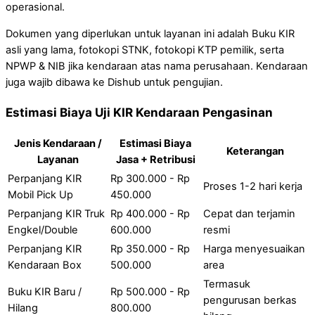
operasional.
Dokumen yang diperlukan untuk layanan ini adalah Buku KIR
asli yang lama, fotokopi STNK, fotokopi KTP pemilik, serta
NPWP & NIB jika kendaraan atas nama perusahaan. Kendaraan
juga wajib dibawa ke Dishub untuk pengujian.
Estimasi Biaya Uji KIR Kendaraan Pengasinan
Jenis Kendaraan /
Estimasi Biaya
Keterangan
Layanan
Jasa + Retribusi
Perpanjang KIR
Rp 300.000 - Rp
Proses 1-2 hari kerja
Mobil Pick Up
450.000
Perpanjang KIR Truk
Rp 400.000 - Rp
Cepat dan terjamin
Engkel/Double
600.000
resmi
Perpanjang KIR
Rp 350.000 - Rp
Harga menyesuaikan
Kendaraan Box
500.000
area
Termasuk
Buku KIR Baru /
Rp 500.000 - Rp
pengurusan berkas
Hilang
800.000