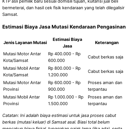
KTP asli pemilik baru sesuai domisili tujuan, kuitansi jual beli
bermeterai, dan hasil cek fisik kendaraan yang telah dilegalisir
Samsat.
Estimasi Biaya Jasa Mutasi Kendaraan Pengasinan
Estimasi Biaya
Jenis Layanan Mutasi
Keterangan
Jasa
Mutasi Motor Antar
Rp 400.000 - Rp
Cabut berkas saja
Kota/Samsat
600.000
Mutasi Mobil Antar
Rp 800.000 - Rp
Cabut berkas saja
Kota/Samsat
1.200.000
Mutasi Motor Antar
Rp 600.000 - Rp
Proses aman dan
Provinsi
900.000
terpantau
Mutasi Mobil Antar
Rp 1.000.000 - Rp
Proses aman dan
Provinsi
1.500.000
terpantau
Catatan: Ini adalah biaya estimasi untuk jasa proses cabut
berkas (mutasi keluar) di Samsat asal. Biasi total belum
mencakup biaya fiskal, tunggakan pajak lama (jika ada), serta