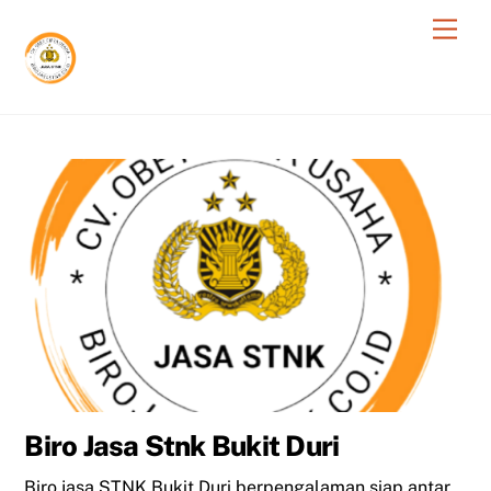
Skip
Men
to
content
Biro Jasa Stnk Bukit Duri
Biro jasa STNK Bukit Duri berpengalaman siap antar