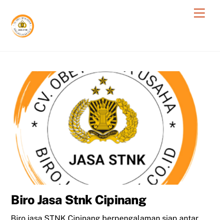
Skip
Men
to
content
Biro Jasa Stnk Cipinang
Biro jasa STNK Cipinang berpengalaman siap antar