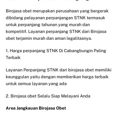
Birojasa obet merupakan perusahaan yang bergerak
dibidang pelayanan perpanjangan STNK termasuk
untuk perpanjang tahunan yang murah dan
kompetitif. Layanan perpanjang STNK dari Birojasa
obet terjamin murah dan aman legalitasnya.
1. Harga perpanjang STNK Di Cabangbungin Paling
Terbaik
Layanan Perpanjang STNK dari birojasa obet memiliki
keunggulan yaitu dengan memberikan harga terbaik
untuk semua layanan yang ada
2. Birojasa obet Selalu Siap Melayani Anda
Area Jangkauan Birojasa Obet