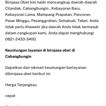
Birojasa Obet kini hadir mencangkup daerah-daerah
Cilandak, Cabangbungin , Kebayoran Baru,
Kebayoran Lama, Mampang Prapatan, Pancoran,
Pasar Minggu, Pesanggrahan, Setiabudi, Tebet. Anda
tidak perlu khawatir jika daerah Anda tidak termasuk
dalam cangkupan kami, Anda dapat menghubungi
0821-2433-3400.
Keuntungan layanan di birojasa obet di
Cabangbungin
Dapatkan dan nikmati keuntungan berlayanan
dibirojasa obet berikut ini:
Harga Terjangkau
cepat