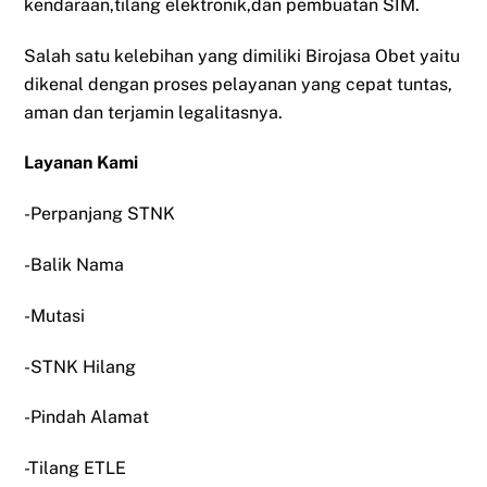
kendaraan,tilang elektronik,dan pembuatan SIM.
Salah satu kelebihan yang dimiliki Birojasa Obet yaitu
dikenal dengan proses pelayanan yang cepat tuntas,
aman dan terjamin legalitasnya.
Layanan Kami
-Perpanjang STNK
-Balik Nama
-Mutasi
-STNK Hilang
-Pindah Alamat
-Tilang ETLE