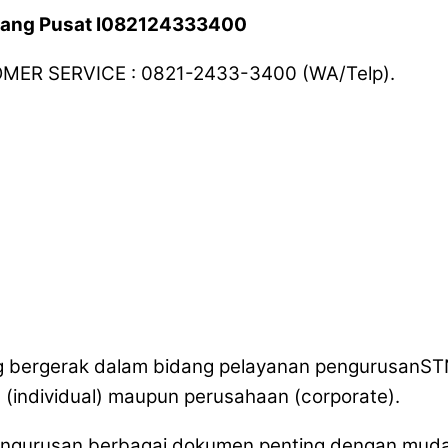
arang Pusat I082124333400
TOMER SERVICE : 0821-2433-3400 (WA/Telp).
ang bergerak dalam bidang pelayanan pengurusan
n (individual) maupun perusahaan (corporate).
pengurusan berbagai dokumen penting dengan mudah