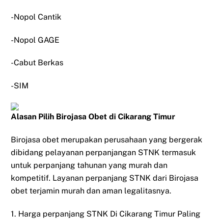
-Nopol Cantik
-Nopol GAGE
-Cabut Berkas
-SIM
Alasan Pilih Birojasa Obet di Cikarang Timur
Birojasa obet merupakan perusahaan yang bergerak
dibidang pelayanan perpanjangan STNK termasuk
untuk perpanjang tahunan yang murah dan
kompetitif. Layanan perpanjang STNK dari Birojasa
obet terjamin murah dan aman legalitasnya.
1. Harga perpanjang STNK Di Cikarang Timur Paling