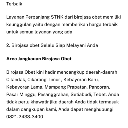
Terbaik
Layanan Perpanjang STNK dari birojasa obet memiliki
keunggulan yaitu dengan memberikan harga terbaik
untuk semua layanan yang ada
2. Birojasa obet Selalu Siap Melayani Anda
Area Jangkauan Birojasa Obet
Birojasa Obet kini hadir mencangkup daerah-daerah
Cilandak, Cikarang Timur , Kebayoran Baru,
Kebayoran Lama, Mampang Prapatan, Pancoran,
Pasar Minggu, Pesanggrahan, Setiabudi, Tebet. Anda
tidak perlu khawatir jika daerah Anda tidak termasuk
dalam cangkupan kami, Anda dapat menghubungi
0821-2433-3400.