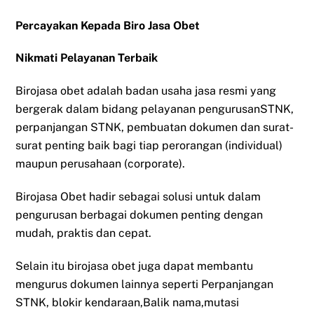
Percayakan Kepada Biro Jasa Obet
Nikmati Pelayanan Terbaik
Birojasa obet adalah badan usaha jasa resmi yang
bergerak dalam bidang pelayanan pengurusanSTNK,
perpanjangan STNK, pembuatan dokumen dan surat-
surat penting baik bagi tiap perorangan (individual)
maupun perusahaan (corporate).
Birojasa Obet hadir sebagai solusi untuk dalam
pengurusan berbagai dokumen penting dengan
mudah, praktis dan cepat.
Selain itu birojasa obet juga dapat membantu
mengurus dokumen lainnya seperti Perpanjangan
STNK, blokir kendaraan,Balik nama,mutasi