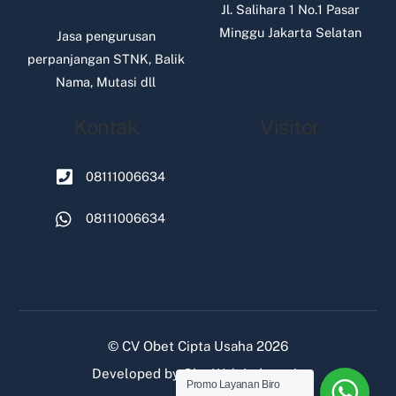
Jl. Salihara 1 No.1 Pasar
Minggu Jakarta Selatan
Jasa pengurusan
perpanjangan STNK, Balik
Nama, Mutasi dll
Kontak
Visitor
08111006634
08111006634
©
CV Obet Cipta Usaha
2026
Developed by
Oke Web Indonesia
Promo Layanan Biro