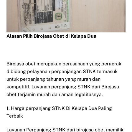
Alasan Pilih Birojasa Obet di Kelapa Dua
Birojasa obet merupakan perusahaan yang bergerak
dibidang pelayanan perpanjangan STNK termasuk
untuk perpanjang tahunan yang murah dan
kompetitif. Layanan perpanjang STNK dari Birojasa
obet terjamin murah dan aman legalitasnya.
1. Harga perpanjang STNK Di Kelapa Dua Paling
Terbaik
Layanan Perpanjang STNK dari birojasa obet memiliki