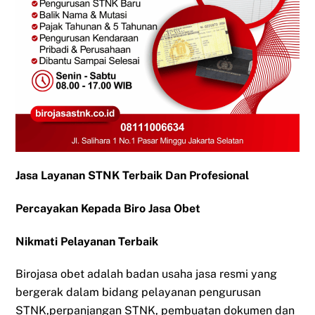
Jasa Layanan STNK Terbaik Dan Profesional
Percayakan Kepada Biro Jasa Obet
Nikmati Pelayanan Terbaik
Birojasa obet adalah badan usaha jasa resmi yang
bergerak dalam bidang pelayanan pengurusan
STNK,perpanjangan STNK, pembuatan dokumen dan