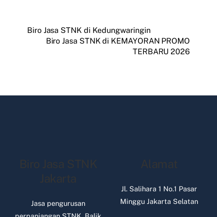
Biro Jasa STNK di Kedungwaringin
Biro Jasa STNK di KEMAYORAN PROMO
TERBARU 2026
Biro Jasa STNK
Alamat
Jakarta
Jl. Salihara 1 No.1 Pasar
Minggu Jakarta Selatan
Jasa pengurusan
perpanjangan STNK, Balik