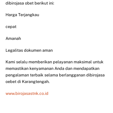
dibirojasa obet berikut ini:
Harga Terjangkau
cepat
Amanah
Legalitas dokumen aman
Kami selalu memberikan pelayanan maksimal untuk
memastikan kenyamanan Anda dan mendapatkan
pengalaman terbaik selama berlangganan dibirojasa
oebet di Karangtengah.
www.birojasastnk.co.id