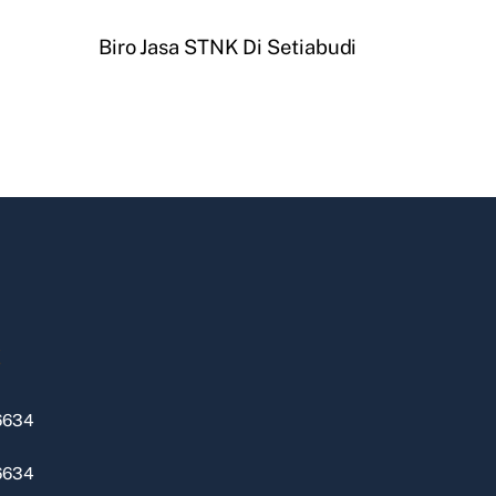
Biro Jasa STNK Di Setiabudi
k
6634
6634