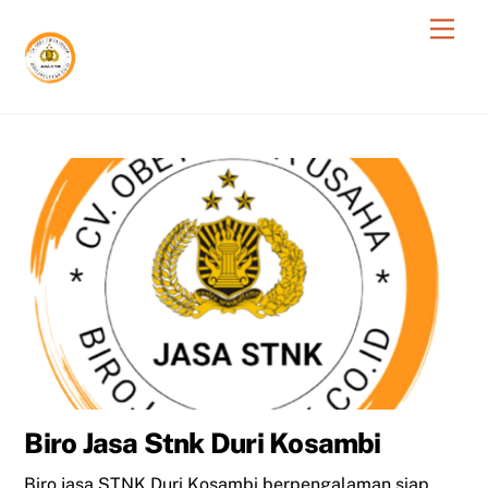
Skip
Men
to
content
Biro Jasa Stnk Duri Kosambi
Biro jasa STNK Duri Kosambi berpengalaman siap