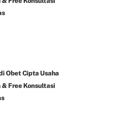
& Free Konsultasi
as
di Obet Cipta Usaha
& Free Konsultasi
as