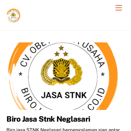
Skip
Men
to
content
Biro Jasa Stnk Neglasari
Biro jasa STNK Neglasari berpengalaman siap antar