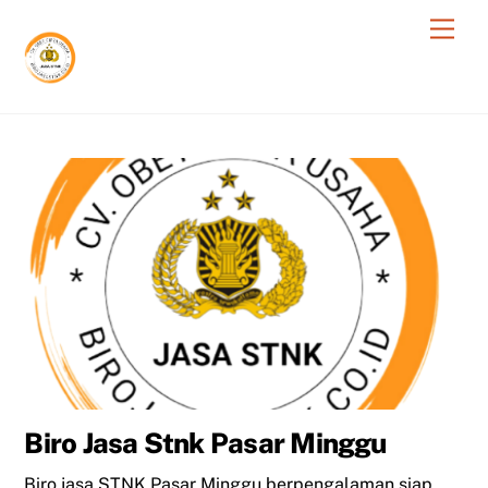
Skip
Men
to
content
Biro Jasa Stnk Pasar Minggu
Biro jasa STNK Pasar Minggu berpengalaman siap