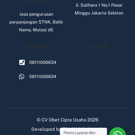
Jl. Salihara 1 No.1 Pasar
Minggu Jakarta Selatan
Jasa pengurusan
perpanjangan STNK, Balik
Nama, Mutasi dll
Kontak
Visitor
08111006634
08111006634
©
CV Obet Cipta Usaha
2026
Developed by
Oke Web Indonesia
Promo Layanan Biro