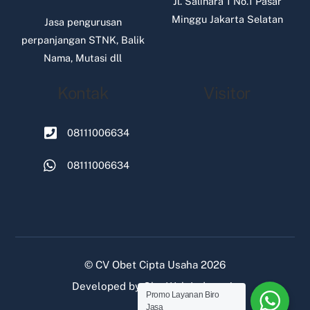
Jl. Salihara 1 No.1 Pasar
Minggu Jakarta Selatan
Jasa pengurusan
perpanjangan STNK, Balik
Nama, Mutasi dll
Kontak
Visitor
08111006634
08111006634
©
CV Obet Cipta Usaha
2026
Developed by
Oke Web Indonesia
Promo Layanan Biro
Jasa