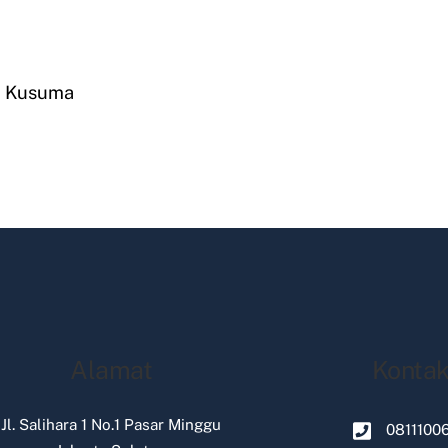
a Kusuma
Alamat
Konta
Jl. Salihara 1 No.1 Pasar Minggu
0811100