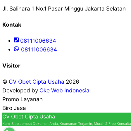
Jl. Salihara 1 No.1 Pasar Minggu Jakarta Selatan
Kontak
08111006634
08111006634
Visitor
©
CV Obet Cipta Usaha
2026
Developed by
Oke Web Indonesia
Promo Layanan
Biro Jasa
CV Obet Cipta Usaha
Kami Siap Jemput Dokumen Anda, Keamanan Terjamin, Murah & Free Konsulta