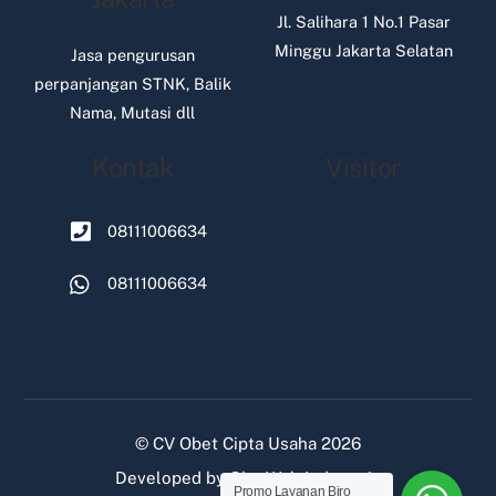
Jl. Salihara 1 No.1 Pasar
Minggu Jakarta Selatan
Jasa pengurusan
perpanjangan STNK, Balik
Nama, Mutasi dll
Kontak
Visitor
08111006634
08111006634
©
CV Obet Cipta Usaha
2026
Developed by
Oke Web Indonesia
Promo Layanan Biro