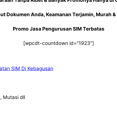
araan Tanpa Ribet & Banyak Promonya Hanya di 
ut Dokumen Anda, Keamanan Terjamin, Murah & 
Promo Jasa Pengurusan SIM Terbatas
[wpcdt-countdown id=”1923″]
tan SIM Di Kebagusan
 Mutasi dll