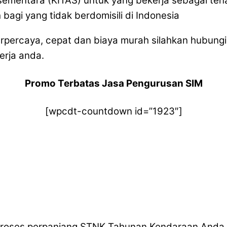
l sementara (KITAS) untuk yang bekerja sebagai tena
bagi yang tidak berdomisili di Indonesia
percaya, cepat dan biaya murah silahkan hubungi
erja anda.
Promo Terbatas Jasa Pengurusan SIM
[wpcdt-countdown id=”1923″]
roses perpanjang STNK Tahunan Kendaraan Anda