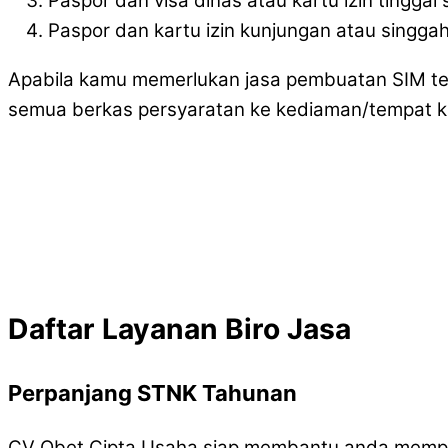
Paspor dan visa dinas atau kartu izin tingga
Paspor dan kartu izin kunjungan atau singgah 
Apabila kamu memerlukan jasa pembuatan SIM ter
semua berkas persyaratan ke kediaman/tempat k
Daftar Layanan Biro Jasa
Perpanjang STNK Tahunan
CV Obet Cipta Usaha siap membantu anda memp