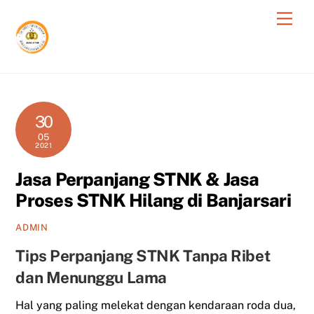
Skip
Men
to
content
30
05
2021
Jasa Perpanjang STNK & Jasa
Proses STNK Hilang di Banjarsari
ADMIN
Tips Perpanjang STNK Tanpa Ribet
dan Menunggu Lama
Hal yang paling melekat dengan kendaraan roda dua,