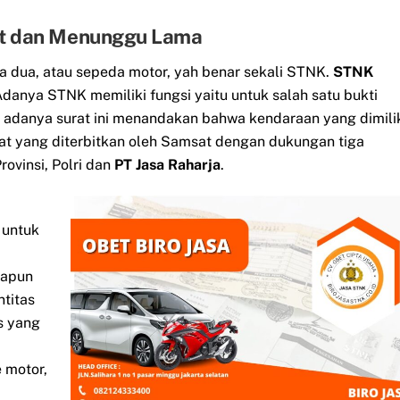
et dan Menunggu Lama
a dua, atau sepeda motor, yah benar sekali STNK.
STNK
danya STNK memiliki fungsi yaitu untuk salah satu bukti
 adanya surat ini menandakan bahwa kendaraan yang dimili
at yang diterbitkan oleh Samsat dengan dukungan tiga
ovinsi, Polri dan
PT Jasa Raharja
.
 untuk
napun
ntitas
s yang
 motor,