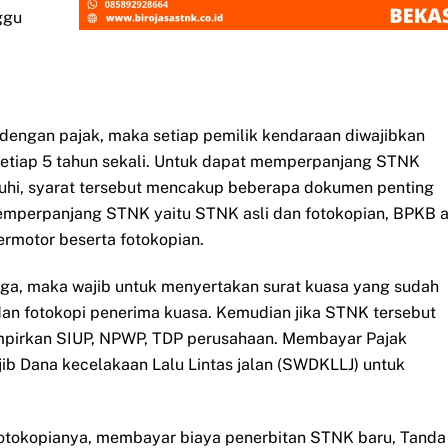
ggu
dengan pajak, maka setiap pemilik kendaraan diwajibkan
etiap 5 tahun sekali. Untuk dapat memperpanjang STNK
nuhi, syarat tersebut mencakup beberapa dokumen penting
emperpanjang STNK yaitu STNK asli dan fotokopian, BPKB a
ermotor beserta fotokopian.
iga, maka wajib untuk menyertakan surat kuasa yang sudah
an fotokopi penerima kuasa. Kemudian jika STNK tersebut
mpirkan SIUP, NPWP, TDP perusahaan. Membayar Pajak
b Dana kecelakaan Lalu Lintas jalan (SWDKLLJ) untuk
fotokopianya, membayar biaya penerbitan STNK baru, Tanda