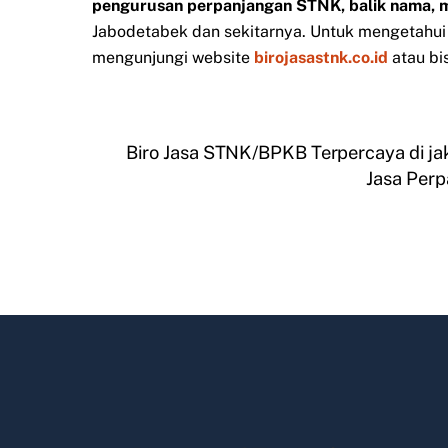
pengurusan perpanjangan STNK, balik nama, 
Jabodetabek dan sekitarnya. Untuk mengetahui i
mengunjungi website
birojasastnk.co.id
atau bi
Biro Jasa STNK/BPKB Terpercaya di ja
Jasa Perp