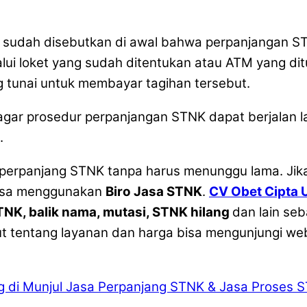
ng sudah disebutkan di awal bahwa perpanjangan 
alui loket yang sudah ditentukan atau ATM yang dit
 tunai untuk membayar tagihan tersebut.
gar prosedur perpanjangan STNK dapat berjalan lan
.
mperpanjang STNK tanpa harus menunggu lama. Jika
bisa menggunakan
Biro Jasa STNK
.
CV Obet Cipta 
NK, balik nama, mutasi, STNK hilang
dan lain se
jut tentang layanan dan harga bisa mengunjungi we
 di Munjul
Jasa Perpanjang STNK & Jasa Proses ST