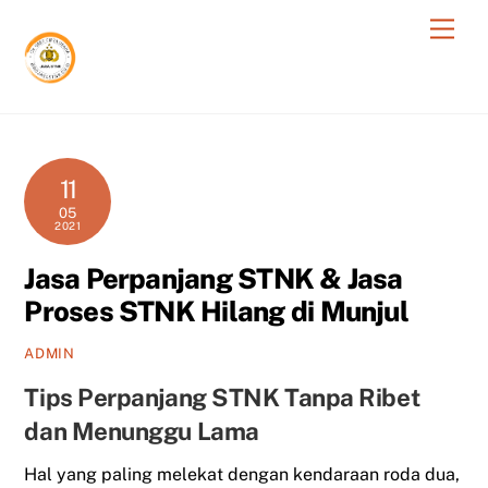
Skip
Men
to
content
11
05
2021
Jasa Perpanjang STNK & Jasa
Proses STNK Hilang di Munjul
ADMIN
Tips Perpanjang STNK Tanpa Ribet
dan Menunggu Lama
Hal yang paling melekat dengan kendaraan roda dua,