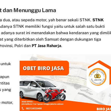
et dan Menunggu Lama
a dua, atau sepeda motor, yah benar sekali STNK.
STNK
danya STNK memiliki fungsi yaitu untuk salah satu bukti
 adanya surat ini menandakan bahwa kendaraan yang dimili
at yang diterbitkan oleh Samsat dengan dukungan tiga
ovinsi, Polri dan
PT Jasa Raharja
.
 untuk
napun
ntitas
s yang
 motor,