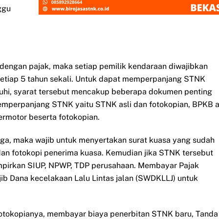
ggu
dengan pajak, maka setiap pemilik kendaraan diwajibkan
etiap 5 tahun sekali. Untuk dapat memperpanjang STNK
nuhi, syarat tersebut mencakup beberapa dokumen penting
emperpanjang STNK yaitu STNK asli dan fotokopian, BPKB a
ermotor beserta fotokopian.
iga, maka wajib untuk menyertakan surat kuasa yang sudah
an fotokopi penerima kuasa. Kemudian jika STNK tersebut
mpirkan SIUP, NPWP, TDP perusahaan. Membayar Pajak
b Dana kecelakaan Lalu Lintas jalan (SWDKLLJ) untuk
fotokopianya, membayar biaya penerbitan STNK baru, Tanda