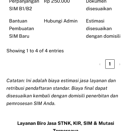
Perpanjangan
Rp 250.000
Dokumen
SIM B1/B2
disesuaikan
Bantuan
Hubungi Admin
Estimasi
Pembuatan
disesuaikan
SIM Baru
dengan domisili
Showing 1 to 4 of 4 entries
‹
1
›
Catatan: Ini adalah biaya estimasi jasa layanan dan
retribusi pendaftaran standar. Biaya final dapat
disesuaikan kembali dengan domisili penerbitan dan
pemrosesan SIM Anda.
Layanan Biro Jasa STNK, KIR, SIM & Mutasi
Terpercaya