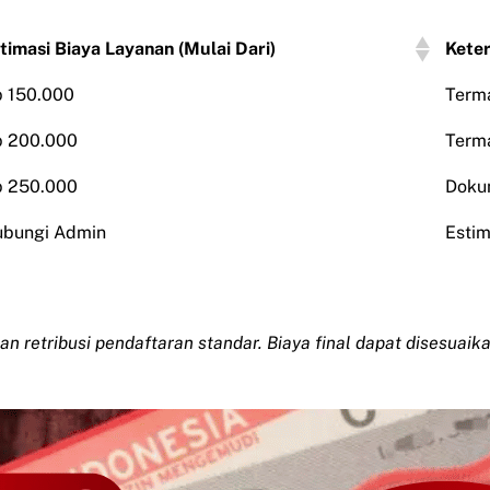
timasi Biaya Layanan (Mulai Dari)
Kete
 150.000
Terma
 200.000
Terma
 250.000
Doku
bungi Admin
Estim
dan retribusi pendaftaran standar. Biaya final dapat disesuai