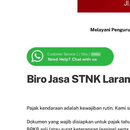
Melayani Penguru
Customer Service 1 ( Dila )
Online
Need Help? Chat with us
Biro Jasa STNK Lara
Pajak kendaraan adalah kewajiban rutin. Kami 
Dokumen yang wajib disiapkan untuk pajak tah
BPKB asli (atau surat keterangan leasing) serta