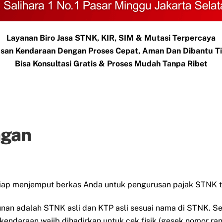
Layanan Biro Jasa STNK, KIR, SIM & Mutasi Terpercaya
san Kendaraan Dengan Proses Cepat, Aman Dan Dibantu 
Bisa Konsultasi Gratis & Proses Mudah Tanpa Ribet
ngan
siap menjemput berkas Anda untuk pengurusan pajak STNK t
unan adalah STNK asli dan KTP asli sesuai nama di STNK. 
 kendaraan wajib dihadirkan untuk cek fisik (gesek nomor ra