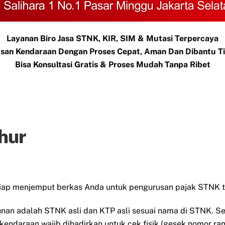
Layanan Biro Jasa STNK, KIR, SIM & Mutasi Terpercaya
san Kendaraan Dengan Proses Cepat, Aman Dan Dibantu 
Bisa Konsultasi Gratis & Proses Mudah Tanpa Ribet
uhur
siap menjemput berkas Anda untuk pengurusan pajak STNK t
unan adalah STNK asli dan KTP asli sesuai nama di STNK. 
 kendaraan wajib dihadirkan untuk cek fisik (gesek nomor ra