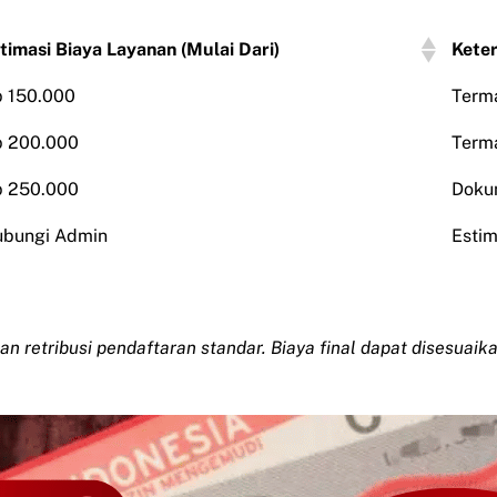
timasi Biaya Layanan (Mulai Dari)
Kete
 150.000
Terma
 200.000
Terma
 250.000
Doku
bungi Admin
Estim
dan retribusi pendaftaran standar. Biaya final dapat disesuai