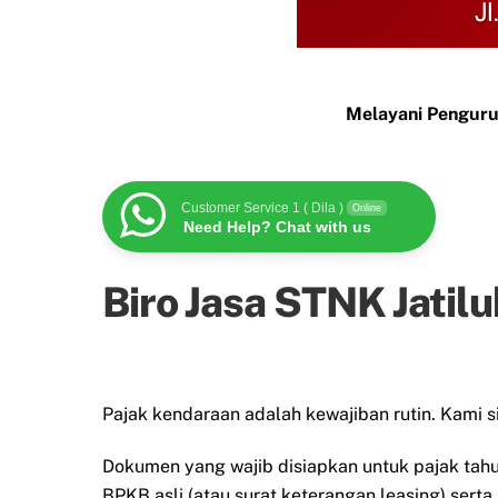
Melayani Penguru
Customer Service 1 ( Dila )
Online
Need Help? Chat with us
Biro Jasa STNK Jatil
Pajak kendaraan adalah kewajiban rutin. Kami 
Dokumen yang wajib disiapkan untuk pajak tah
BPKB asli (atau surat keterangan leasing) serta