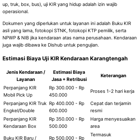
up, truk, box, bus), uji KIR yang hidup adalah izin wajib
operasional.
Dokumen yang diperlukan untuk layanan ini adalah Buku KIR
asli yang lama, fotokopi STNK, fotokopi KTP pemilik, serta
NPWP & NIB jika kendaraan atas nama perusahaan. Kendaraan
juga wajib dibawa ke Dishub untuk pengujian.
Estimasi Biaya Uji KIR Kendaraan Karangtengah
Jenis Kendaraan /
Estimasi Biaya
Keterangan
Layanan
Jasa + Retribusi
Perpanjang KIR
Rp 300.000 - Rp
Proses 1-2 hari kerja
Mobil Pick Up
450.000
Perpanjang KIR Truk
Rp 400.000 - Rp
Cepat dan terjamin
Engkel/Double
600.000
resmi
Perpanjang KIR
Rp 350.000 - Rp
Harga menyesuaikan
Kendaraan Box
500.000
area
Termasuk
Buku KIR Baru /
Rp 500.000 - Rp