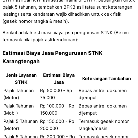
pajak 5 tahunan, tambahkan BPKB asli (atau surat keterangan
leasing) serta kendaraan wajib dihadirkan untuk cek fisik
(gesek nomor rangka & mesin).
Berikut adalah estimasi biaya jasa pengurusan STNK (Belum
termasuk nilai pajak asli kendaraan):
Estimasi Biaya Jasa Pengurusan STNK
Karangtengah
Jenis Layanan
Estimasi Biaya
Keterangan Tambahan
STNK
Jasa
Pajak Tahunan
Rp 50.000 - Rp
Bebas antre, dokumen
(Motor)
75.000
dijemput
Pajak Tahunan
Rp 100.000 - Rp
Bebas antre, dokumen
(Mobil)
150.000
dijemput
Pajak 5 Tahunan
Rp 150.000 - Rp
Termasuk gesek nomor
(Motor)
200.000
rangka/mesin
Pajak 5 Tahunan
Rp 200.000 - Rp
Termasuk gesek nomor