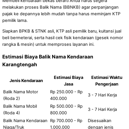
Membeli kendaraan bekas berarti Anda harus segera
melakukan proses Balik Nama (BBNKB) agar perpanjangan
pajak ke depannya lebih mudah tanpa harus meminjam KTP
pemilik lama.
Siapkan BPKB & STNK asli, KTP asli pemilik baru, kuitansi jual
beli bermeterai, serta hasil cek fisik kendaraan (gesek nomor
rangka & mesin) untuk memproses layanan ini.
Estimasi Biaya Balik Nama Kendaraan
Karangtengah
Estimasi Biaya
Estimasi Waktu
Jenis Kendaraan
Jasa
Pengerjaan
Balik Nama Motor
Rp 250.000 - Rp
3 - 7 Hari Kerja
(Roda 2)
400.000
Balik Nama Mobil
Rp 500.000 - Rp
3 - 7 Hari Kerja
(Roda 4)
800.000
Balik Nama Kendaraan
Rp 700.000 - Rp
Disesuaikan
Niaga/Truk
1.000.000
dengan jenis