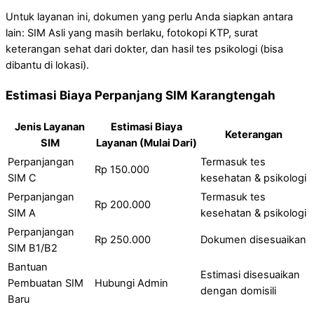
Untuk layanan ini, dokumen yang perlu Anda siapkan antara
lain: SIM Asli yang masih berlaku, fotokopi KTP, surat
keterangan sehat dari dokter, dan hasil tes psikologi (bisa
dibantu di lokasi).
Estimasi Biaya Perpanjang SIM Karangtengah
Jenis Layanan
Estimasi Biaya
Keterangan
SIM
Layanan (Mulai Dari)
Perpanjangan
Termasuk tes
Rp 150.000
SIM C
kesehatan & psikologi
Perpanjangan
Termasuk tes
Rp 200.000
SIM A
kesehatan & psikologi
Perpanjangan
Rp 250.000
Dokumen disesuaikan
SIM B1/B2
Bantuan
Estimasi disesuaikan
Pembuatan SIM
Hubungi Admin
dengan domisili
Baru