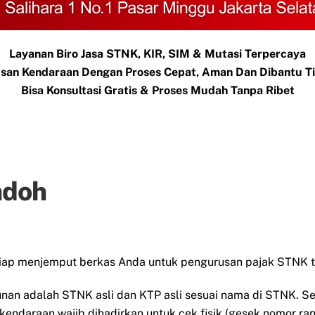
Layanan Biro Jasa STNK, KIR, SIM & Mutasi Terpercaya
san Kendaraan Dengan Proses Cepat, Aman Dan Dibantu 
Bisa Konsultasi Gratis & Proses Mudah Tanpa Ribet
ndoh
siap menjemput berkas Anda untuk pengurusan pajak STNK t
unan adalah STNK asli dan KTP asli sesuai nama di STNK. 
 kendaraan wajib dihadirkan untuk cek fisik (gesek nomor ra