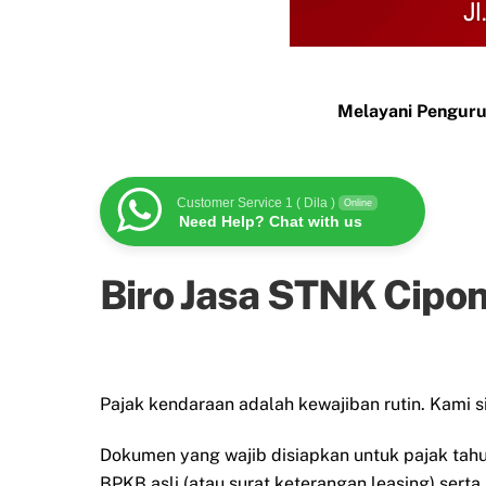
Melayani Penguru
Customer Service 1 ( Dila )
Online
Need Help? Chat with us
Biro Jasa STNK Cipo
Pajak kendaraan adalah kewajiban rutin. Kami 
Dokumen yang wajib disiapkan untuk pajak tah
BPKB asli (atau surat keterangan leasing) serta